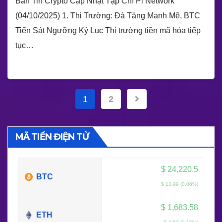
Bản Tin Crypto Cập Nhật Tạp Chí Pi Network
(04/10/2025) 1. Thị Trường: Đà Tăng Mạnh Mẽ, BTC
Tiến Sát Ngưỡng Kỷ Lục Thị trường tiền mã hóa tiếp
tục…
Phân
1
2
trang
bài
MÃ TIỀN ĐIỆN TỬ
viết
$
24,220.5
BTC
$ 13.99 (0.06%)
$
1,683.58
ETH