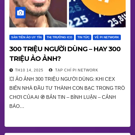
SÀN TIỀN ẢO UY TÍN
THỊ TRƯỜNG ICO
TIN TỨC
VỀ PI NETWORK
300 TRIỆU NGƯỜI DÙNG – HAY 300
TRIỆU ẢO ẢNH?
TH10 14, 2025
TẠP CHÍ PI NETWORK
💥 ẢO ẢNH 300 TRIỆU NGƯỜI DÙNG: KHI CEX
BIẾN NHÀ ĐẦU TƯ THÀNH CON BẠC TRONG TRÒ
CHƠI CỦA AI 🧭 BẢN TIN – BÌNH LUẬN – CẢNH
BÁO…