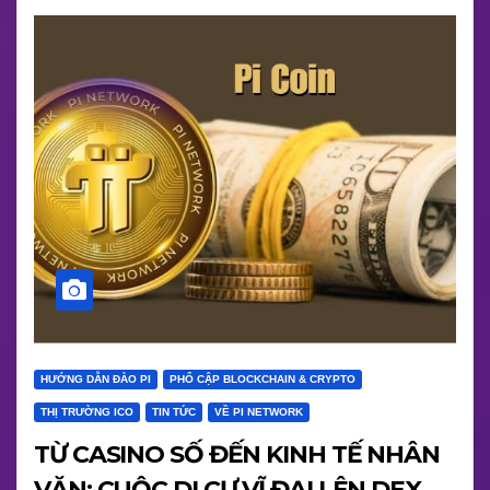
HƯỚNG DẪN ĐÀO PI
PHỔ CẬP BLOCKCHAIN & CRYPTO
THỊ TRƯỜNG ICO
TIN TỨC
VỀ PI NETWORK
TỪ CASINO SỐ ĐẾN KINH TẾ NHÂN
VĂN: CUỘC DI CƯ VĨ ĐẠI LÊN DEX