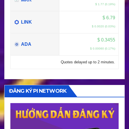
$ 1.77 (0.19%)
$
6.79
LINK
$ 0.0020 (0.03%)
$
0.3455
ADA
$ 0.00060 (0.17%)
Quotes delayed up to 2 minutes.
ĐĂNG KÝ PI NETWORK