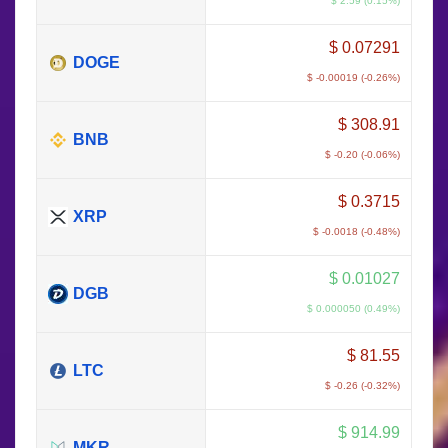
$ 2.59 (0.15%)
$
0.07291
DOGE
$ -0.00019 (-0.26%)
$
308.91
BNB
$ -0.20 (-0.06%)
$
0.3715
XRP
$ -0.0018 (-0.48%)
$
0.01027
DGB
$ 0.000050 (0.49%)
$
81.55
LTC
$ -0.26 (-0.32%)
$
914.99
MKR