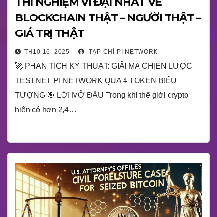
THÍ NGHIỆM VĨ ĐẠI NHẤT VỀ
BLOCKCHAIN THẬT – NGƯỜI THẬT –
GIÁ TRỊ THẬT
TH10 16, 2025
TẠP CHÍ PI NETWORK
🚀 PHÂN TÍCH KỸ THUẬT: GIẢI MÃ CHIẾN LƯỢC
TESTNET PI NETWORK QUA 4 TOKEN BIỂU
TƯỢNG 🎯 LỜI MỞ ĐẦU Trong khi thế giới crypto
hiện có hơn 2,4…