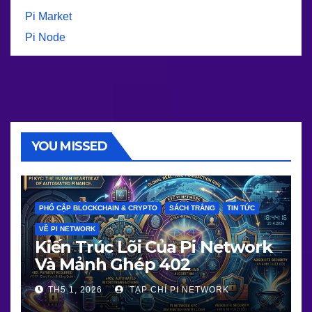
Pi Market
Pi Node
YOU MISSED
PHỔ CẬP BLOCKCHAIN & CRYPTO
SÁCH TRẮNG
TIN TỨC
VỀ PI NETWORK
Kiến Trúc Lõi Của Pi Network
Và Mảnh Ghép 402
TH5 1, 2026
TẠP CHÍ PI NETWORK