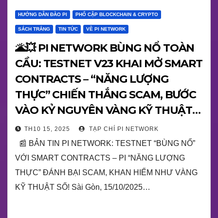
HƯỚNG DẪN ĐÀO PI
PHỔ CẬP BLOCKCHAIN & CRYPTO
SÁCH TRẮNG
TIN TỨC
VỀ PI NETWORK
🌋💥 PI NETWORK BÙNG NỔ TOÀN
CẦU: TESTNET V23 KHAI MỞ SMART
CONTRACTS – “NĂNG LƯỢNG
THỰC” CHIẾN THẮNG SCAM, BƯỚC
VÀO KỶ NGUYÊN VÀNG KỸ THUẬT
SỐ!
TH10 15, 2025
TẠP CHÍ PI NETWORK
📰 BẢN TIN PI NETWORK: TESTNET “BÙNG NỔ”
VỚI SMART CONTRACTS – PI “NĂNG LƯỢNG
THỰC” ĐÁNH BẠI SCAM, KHAN HIẾM NHƯ VÀNG
KỸ THUẬT SỐ! Sài Gòn, 15/10/2025…