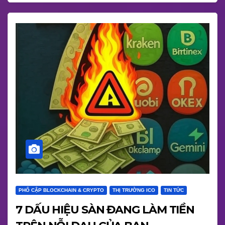
PHỔ CẬP BLOCKCHAIN & CRYPTO
THỊ TRƯỜNG ICO
TIN TỨC
7 DẤU HIỆU SÀN ĐANG LÀM TIỀN