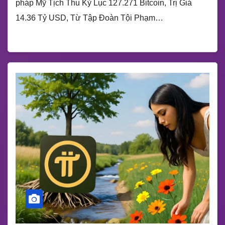
pháp Mỹ Tịch Thu Kỷ Lục 127.271 Bitcoin, Trị Giá
14.36 Tỷ USD, Từ Tập Đoàn Tội Phạm…