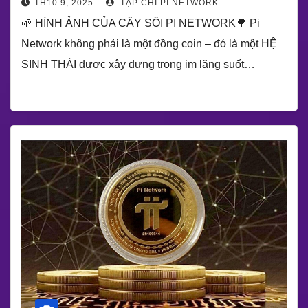
TH10 9, 2025
TẠP CHÍ PI NETWORK
🌱 HÌNH ẢNH CỦA CÂY SỒI PI NETWORK🌳 Pi
Network không phải là một đồng coin – đó là một HỆ
SINH THÁI được xây dựng trong im lặng suốt…