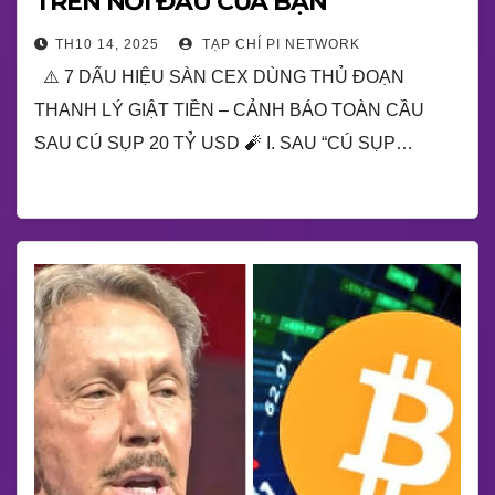
TRÊN NỖI ĐAU CỦA BẠN
TH10 14, 2025
TẠP CHÍ PI NETWORK
⚠️ 7 DẤU HIỆU SÀN CEX DÙNG THỦ ĐOẠN
THANH LÝ GIẬT TIỀN – CẢNH BÁO TOÀN CẦU
SAU CÚ SỤP 20 TỶ USD 🧨 I. SAU “CÚ SỤP…