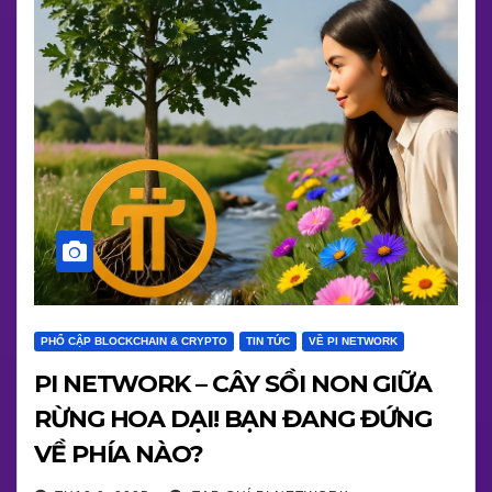
PHỔ CẬP BLOCKCHAIN & CRYPTO
TIN TỨC
VỀ PI NETWORK
PI NETWORK – CÂY SỒI NON GIỮA
RỪNG HOA DẠI! BẠN ĐANG ĐỨNG
VỀ PHÍA NÀO?