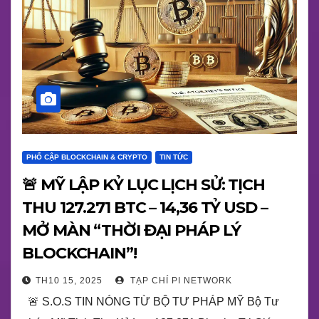
PHỔ CẬP BLOCKCHAIN & CRYPTO
TIN TỨC
🚨 MỸ LẬP KỶ LỤC LỊCH SỬ: TỊCH
THU 127.271 BTC – 14,36 TỶ USD –
MỞ MÀN “THỜI ĐẠI PHÁP LÝ
BLOCKCHAIN”!
TH10 15, 2025
TẠP CHÍ PI NETWORK
🚨 S.O.S TIN NÓNG TỪ BỘ TƯ PHÁP MỸ Bộ Tư