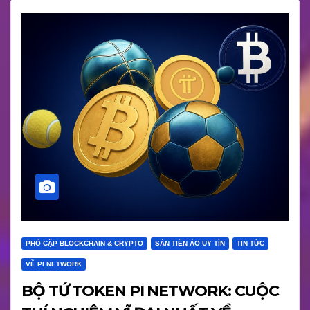
PHỔ CẬP BLOCKCHAIN & CRYPTO
SÀN TIỀN ẢO UY TÍN
TIN TỨC
VỀ PI NETWORK
BỘ TỨ TOKEN PI NETWORK: CUỘC