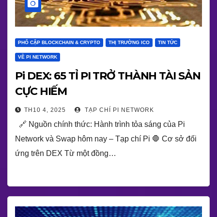
PHỔ CẬP BLOCKCHAIN & CRYPTO
THỊ TRƯỜNG ICO
TIN TỨC
VỀ PI NETWORK
Pi DEX: 65 TỈ PI TRỞ THÀNH TÀI SẢN
CỰC HIẾM
TH10 4, 2025
TẠP CHÍ PI NETWORK
🔗 Nguồn chính thức: Hành trình tỏa sáng của Pi
Network và Swap hôm nay – Tạp chí Pi 🛑 Cơ sở đối
ứng trên DEX Từ một đồng…