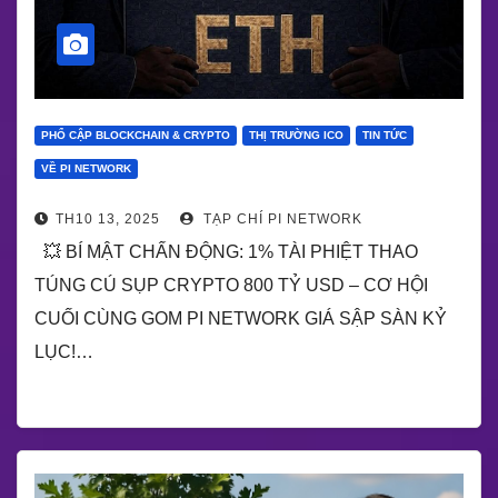
PHỔ CẬP BLOCKCHAIN & CRYPTO
THỊ TRƯỜNG ICO
TIN TỨC
VỀ PI NETWORK
TH10 13, 2025
TẠP CHÍ PI NETWORK
💥 BÍ MẬT CHẤN ĐỘNG: 1% TÀI PHIỆT THAO
TÚNG CÚ SỤP CRYPTO 800 TỶ USD – CƠ HỘI
CUỐI CÙNG GOM PI NETWORK GIÁ SẬP SÀN KỶ
LỤC!…