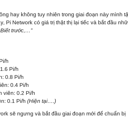
ông hay không tuy nhiên trong giai đoạn này mình t
 Pi Network có giá trị thật thị lại tiếc và bắt đầu nh
 Biết trước,…”
Pi/h
1.6 Pi/h
: 0.8 Pi/h
iên: 0.4 Pi/h
h viên: 0.2 Pi/h
ên: 0.1 Pi/h
(Hiện tại….)
work sẽ ngưng và bắt đầu giai đoạn mới để chuẩn bị