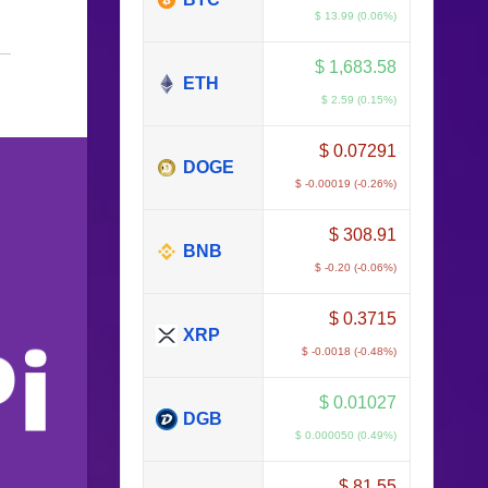
$ 13.99 (0.06%)
$
1,683.58
ETH
$ 2.59 (0.15%)
$
0.07291
DOGE
$ -0.00019 (-0.26%)
$
308.91
BNB
$ -0.20 (-0.06%)
$
0.3715
XRP
$ -0.0018 (-0.48%)
$
0.01027
DGB
$ 0.000050 (0.49%)
$
81.55