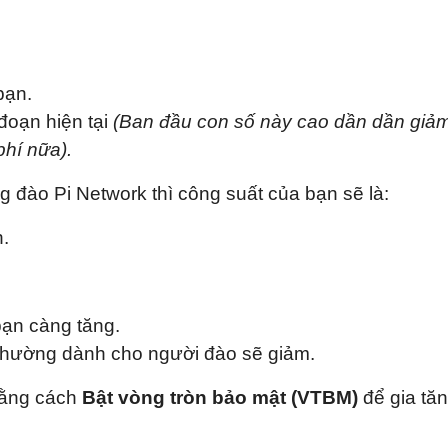
bạn.
 đoạn hiện tại
(Ban đầu con số này cao dần dần giả
hí nữa).
 đào Pi Network thì công suất của bạn sẽ là:
h.
bạn càng tăng.
 thường dành cho người đào sẽ giảm.
 bằng cách
Bật vòng tròn bảo mật (VTBM)
để gia tă