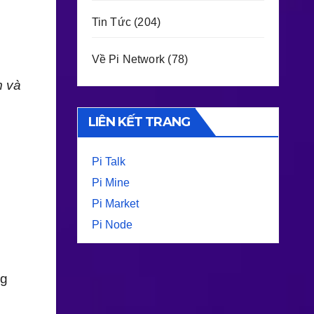
Tin Tức
(204)
Về Pi Network
(78)
m và
LIÊN KẾT TRANG
Pi Talk
Pi Mine
Pi Market
Pi Node
ng