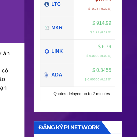
LTC
$ -0.26 (-0.32%)
$
914.99
MKR
$ 1.77 (0.19%)
$
6.79
LINK
ự án
$ 0.0020 (0.03%)
n có
$
0.3455
ADA
ào
$ 0.00060 (0.17%)
bạn
Quotes delayed up to 2 minutes.
ĐĂNG KÝ PI NETWORK