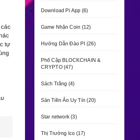
Download Pi App
(6)
i các
Game Nhận Coin
(12)
thác
Hướng Dẫn Đào PI
(26)
c tự
dùng
Phổ Cập BLOCKCHAIN &
CRYPTO
(47)
Sách Trắng
(4)
au
Sàn Tiền Ảo Uy Tín
(20)
Star network
(3)
Thị Trường Ico
(17)