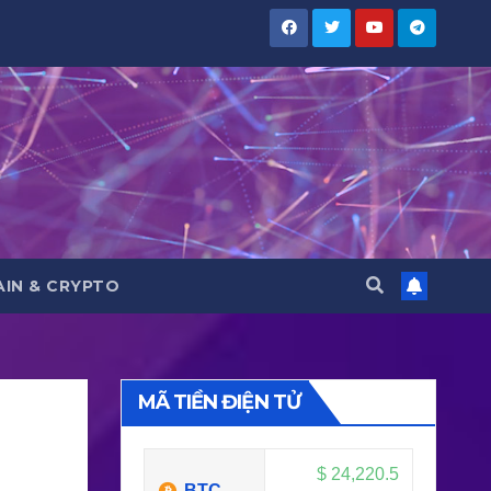
IN & CRYPTO
MÃ TIỀN ĐIỆN TỬ
$
24,220.5
BTC