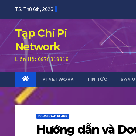
Skip
T5. Th8 6th, 2026
to
content
Tạp Chí Pi
Network
Liên Hệ: 0978319819
PI NETWORK
TIN TỨC
SÀN U
DOWNLOAD PI APP
Hướng dẫn và Do