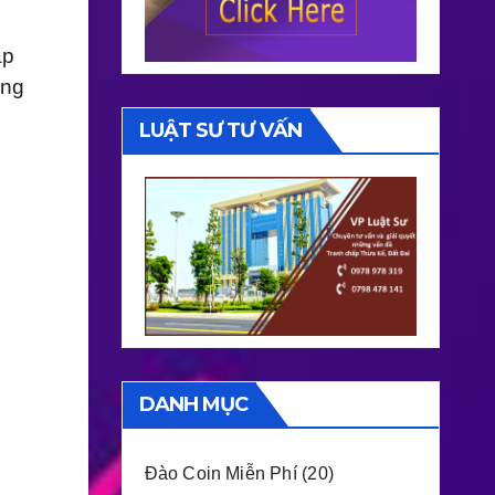
ập
ững
LUẬT SƯ TƯ VẤN
DANH MỤC
Đào Coin Miễn Phí
(20)