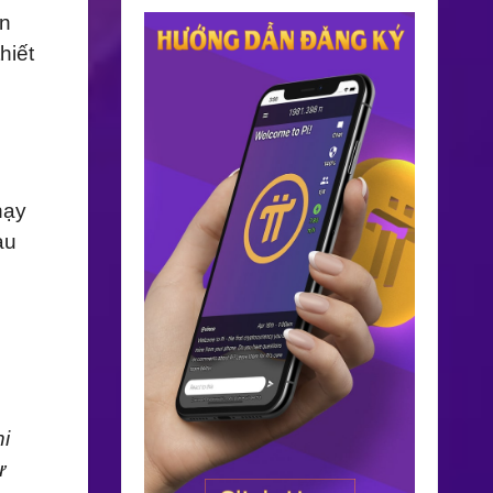
ên
hiết
hạy
au
i
ừ