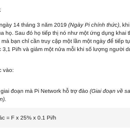
k
 ngày 14 tháng 3 năm 2019
(Ngày Pi chính thức)
, kh
ủa họ. Sau đó họ tiếp thị nó như một ứng dụng khai 
i mà bạn chỉ cần truy cập một lần một ngày để tiếp tụ
c 3,1 Pi/h và giảm một nửa mỗi khi số lượng người 
c vào:
 giai đoạn mà Pi Network hỗ trợ đào
(Giai đoạn về s
n).
c = F x 25% x 0.1 Pi/h