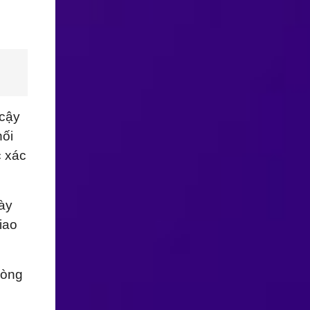
 cậy
nối
c xác
ày
iao
vòng