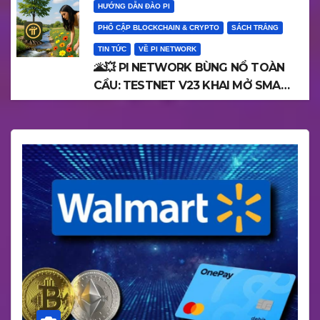
HƯỚNG DẪN ĐÀO PI
PHỔ CẬP BLOCKCHAIN & CRYPTO
SÁCH TRẮNG
TIN TỨC
VỀ PI NETWORK
🌋💥 PI NETWORK BÙNG NỔ TOÀN
CẦU: TESTNET V23 KHAI MỞ SMART
CONTRACTS – “NĂNG LƯỢNG
THỰC” CHIẾN THẮNG SCAM, BƯỚC
VÀO KỶ NGUYÊN VÀNG KỸ THUẬT
SỐ!