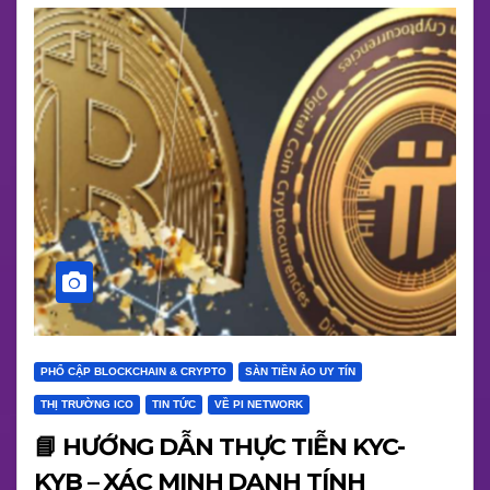
PHỔ CẬP BLOCKCHAIN & CRYPTO
SÀN TIỀN ẢO UY TÍN
THỊ TRƯỜNG ICO
TIN TỨC
VỀ PI NETWORK
📘 HƯỚNG DẪN THỰC TIỄN KYC-
KYB – XÁC MINH DANH TÍNH