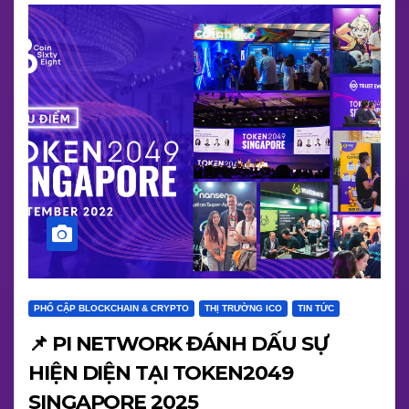
PHỔ CẬP BLOCKCHAIN & CRYPTO
THỊ TRƯỜNG ICO
TIN TỨC
📌 PI NETWORK ĐÁNH DẤU SỰ
HIỆN DIỆN TẠI TOKEN2049
SINGAPORE 2025