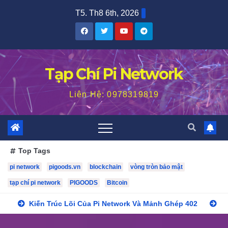
Skip
T5. Th8 6th, 2026
to
content
Tạp Chí Pi Network
Liên Hệ: 0978319819
Top Tags
pi network
pigoods.vn
blockchain
vòng tròn bảo mật
tạp chí pi network
PIGOODS
Bitcoin
Kiến Trúc Lõi Của Pi Network Và Mảnh Ghép 402
B