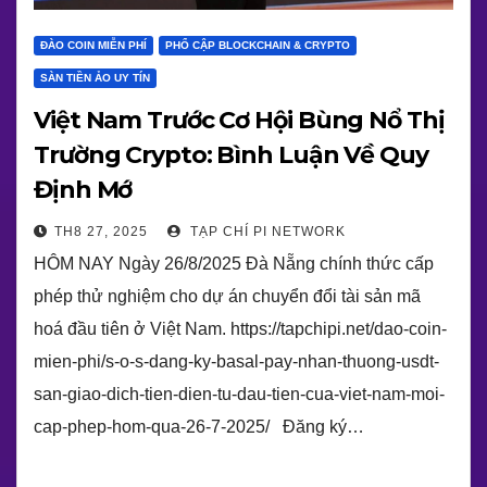
ĐÀO COIN MIỄN PHÍ
PHỔ CẬP BLOCKCHAIN & CRYPTO
SÀN TIỀN ẢO UY TÍN
Việt Nam Trước Cơ Hội Bùng Nổ Thị
Trường Crypto: Bình Luận Về Quy
Định Mớ
TH8 27, 2025
TẠP CHÍ PI NETWORK
HÔM NAY Ngày 26/8/2025 Đà Nẵng chính thức cấp
phép thử nghiệm cho dự án chuyển đổi tài sản mã
hoá đầu tiên ở Việt Nam. https://tapchipi.net/dao-coin-
mien-phi/s-o-s-dang-ky-basal-pay-nhan-thuong-usdt-
san-giao-dich-tien-dien-tu-dau-tien-cua-viet-nam-moi-
cap-phep-hom-qua-26-7-2025/ Đăng ký…