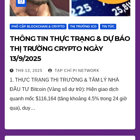
PHỔ CẬP BLOCKCHAIN & CRYPTO
THỊ TRƯỜNG ICO
TIN TỨC
THÔNG TIN THỰC TRẠNG & DỰ BÁO
THỊ TRƯỜNG CRYPTO NGÀY
13/9/2025
TH9 13, 2025
TẠP CHÍ PI NETWORK
1. THỰC TRẠNG THỊ TRƯỜNG & TÂM LÝ NHÀ
ĐẦU TƯ Bitcoin (Vàng số dự trữ): Hiện giao dịch
quanh mốc $116,164 (tăng khoảng 4.5% trong 24 giờ
qua), duy…