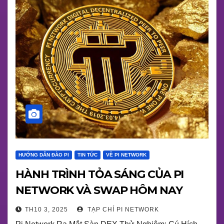
HƯỚNG DẪN ĐÀO PI
TIN TỨC
VỀ PI NETWORK
HÀNH TRÌNH TỎA SÁNG CỦA PI
NETWORK VÀ SWAP HÔM NAY
TH10 3, 2025
TẠP CHÍ PI NETWORK