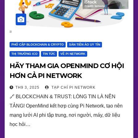
PHỔ CẬP BLOCKCHAIN & CRYPTO
SÀN TIỀN ẢO UY TÍN
THỊ TRƯỜNG ICO
TIN TỨC
VỀ PI NETWORK
HÃY THAM GIA OPENMIND CƠ HỘI
HƠN CẢ PI NETWORK
TH9 3, 2025
TẠP CHÍ PI NETWORK
🔗 BLOCKCHAIN & TRUST: LÒNG TIN LÀ NỀN
TẢNG! OpenMind kết hợp cùng Pi Network, tạo nên
mạng lưới AI phi tập trung, nơi người, máy, dữ liệu
học hỏi…