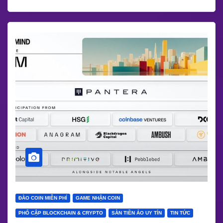
ĐÀO COIN MIỄN PHÍ
GAME NHẬN COIN
PHỔ CẬP BLOCKCHAIN & CRYPTO
SÀN TIỀN ẢO UY TÍN
TIN TỨC