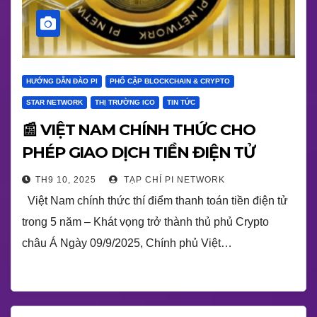
HƯỚNG DẪN ĐÀO PI
PHỔ CẬP BLOCKCHAIN & CRYPTO
STAR NETWORK
THỊ TRƯỜNG ICO
TIN TỨC
📰 VIỆT NAM CHÍNH THỨC CHO
PHÉP GIAO DỊCH TIỀN ĐIỆN TỬ
TH9 10, 2025
TẠP CHÍ PI NETWORK
Việt Nam chính thức thí điểm thanh toán tiền điện tử
trong 5 năm – Khát vọng trở thành thủ phủ Crypto
châu Á Ngày 09/9/2025, Chính phủ Việt…