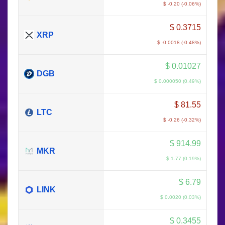
$ -0.20 (-0.06%)
$
0.3715
XRP
$ -0.0018 (-0.48%)
$
0.01027
DGB
$ 0.000050 (0.49%)
$
81.55
LTC
$ -0.26 (-0.32%)
$
914.99
MKR
$ 1.77 (0.19%)
$
6.79
LINK
$ 0.0020 (0.03%)
$
0.3455