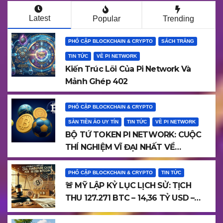
Latest
Popular
Trending
PHỔ CẬP BLOCKCHAIN & CRYPTO
SÁCH TRẮNG
TIN TỨC
VỀ PI NETWORK
Kiến Trúc Lõi Của Pi Network Và
Mảnh Ghép 402
PHỔ CẬP BLOCKCHAIN & CRYPTO
SÀN TIỀN ẢO UY TÍN
TIN TỨC
VỀ PI NETWORK
BỘ TỨ TOKEN PI NETWORK: CUỘC
THÍ NGHIỆM VĨ ĐẠI NHẤT VỀ
BLOCKCHAIN THẬT – NGƯỜI THẬT –
GIÁ TRỊ THẬT
PHỔ CẬP BLOCKCHAIN & CRYPTO
TIN TỨC
🚨 MỸ LẬP KỶ LỤC LỊCH SỬ: TỊCH
THU 127.271 BTC – 14,36 TỶ USD –
MỞ MÀN “THỜI ĐẠI PHÁP LÝ
BLOCKCHAIN”!