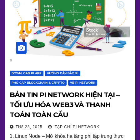
DOWNLOAD PI APP
HƯỚNG DẪN ĐÀO PI
PHỔ CẬP BLOCKCHAIN & CRYPTO
VỀ PI NETWORK
BẢN TIN PI NETWORK HIỆN TẠI –
TỐI ƯU HÓA WEB3 VÀ THANH
TOÁN TOÀN CẦU
TH8 28, 2025
TẠP CHÍ PI NETWORK
1. Linux Node – Mở khóa hạ tầng phi tập trung thực