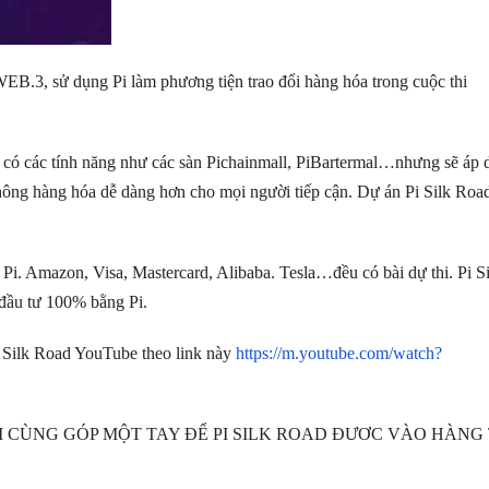
.3, sử dụng Pi làm phương tiện trao đổi hàng hóa trong cuộc thi
 có các tính năng như các sàn Pichainmall, PiBartermal…nhưng sẽ áp
thông hàng hóa dễ dàng hơn cho mọi người tiếp cận. Dự án Pi Silk Roa
i. Amazon, Visa, Mastercard, Alibaba. Tesla…đều có bài dự thi. Pi Si
 đầu tư 100% bằng Pi.
i Silk Road YouTube theo link này
https://m.youtube.com/watch?
I CÙNG GÓP MỘT TAY ĐỂ PI SILK ROAD ĐƯƠC VÀO HÀNG