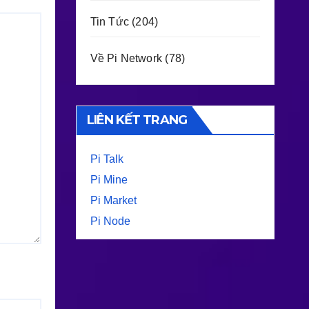
Tin Tức
(204)
Về Pi Network
(78)
LIÊN KẾT TRANG
Pi Talk
Pi Mine
Pi Market
Pi Node