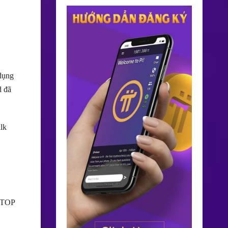
 dụng
d đã
lk
 TOP