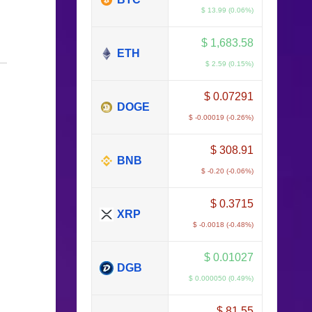
$ 13.99 (0.06%)
$
1,683.58
ETH
$ 2.59 (0.15%)
$
0.07291
DOGE
$ -0.00019 (-0.26%)
$
308.91
BNB
$ -0.20 (-0.06%)
$
0.3715
XRP
$ -0.0018 (-0.48%)
$
0.01027
DGB
$ 0.000050 (0.49%)
$
81.55