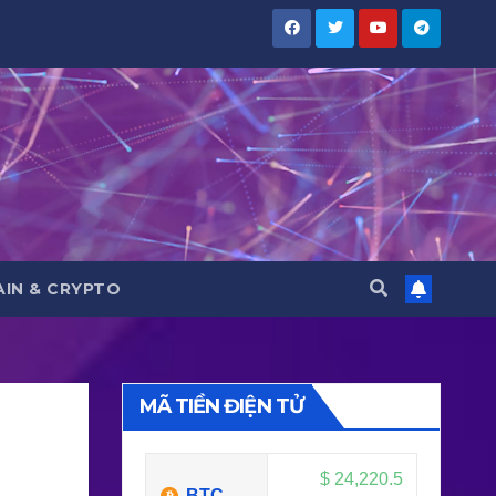
IN & CRYPTO
MÃ TIỀN ĐIỆN TỬ
$
24,220.5
BTC