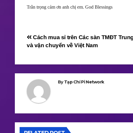
Trân trọng cảm ơn anh chị em. God Blessings
Điều
Cách mua sỉ trên Các sàn TMĐT Trun
và vận chuyển về Việt Nam
hướng
bài
viết
By
Tạp Chí Pi Network