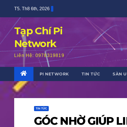
Skip
T5. Th8 6th, 2026
to
content
Tạp Chí Pi
Network
Liên Hệ: 0978319819
PI NETWORK
TIN TỨC
SÀN U
TIN TỨC
GÓC NHỜ GIÚP LI