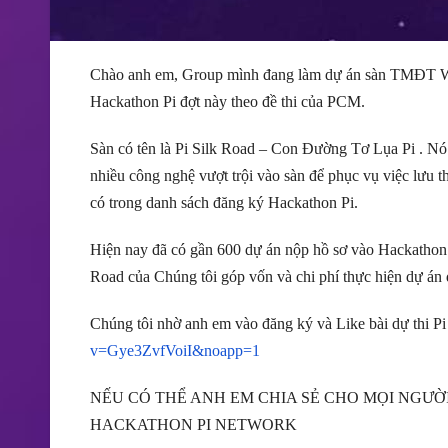
Chào anh em, Group mình đang làm dự án sàn TMĐT WEB
Hackathon Pi đợt này theo đề thi của PCM.
Sàn có tên là Pi Silk Road – Con Đường Tơ Lụa Pi . Nó
nhiều công nghệ vượt trội vào sàn để phục vụ việc lưu 
có trong danh sách đăng ký Hackathon Pi.
Hiện nay đã có gần 600 dự án nộp hồ sơ vào Hackathon P
Road của Chúng tôi góp vốn và chi phí thực hiện dự án
Chúng tôi nhờ anh em vào đăng ký và Like bài dự thi P
v=Gye3ZvfVoiI&noapp=1
NẾU CÓ THỂ ANH EM CHIA SẺ CHO MỌI NGƯỜ
HACKATHON PI NETWORK