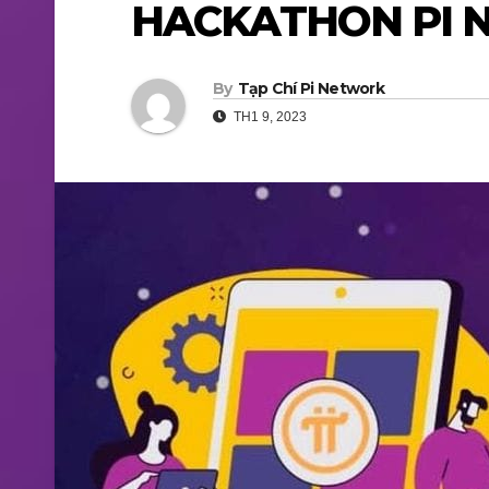
HACKATHON PI
By
Tạp Chí Pi Network
TH1 9, 2023