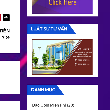
LUẬT SƯ TƯ VẤN
TRÊN
G ?
DANH MỤC
Đào Coin Miễn Phí
(20)