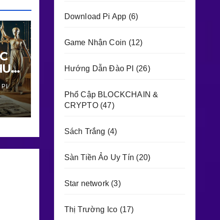
Download Pi App
(6)
Game Nhận Coin
(12)
ỤC
HU
Hướng Dẫn Đào PI
(26)
36
 PI
ÀN
Phổ Cập BLOCKCHAIN &
 LÝ
CRYPTO
(47)
Sách Trắng
(4)
Sàn Tiền Ảo Uy Tín
(20)
Star network
(3)
Thị Trường Ico
(17)