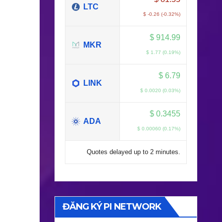
LTC
$ -0.26 (-0.32%)
$
914.99
MKR
$ 1.77 (0.19%)
$
6.79
LINK
$ 0.0020 (0.03%)
$
0.3455
ADA
$ 0.00060 (0.17%)
Quotes delayed up to 2 minutes.
ĐĂNG KÝ PI NETWORK