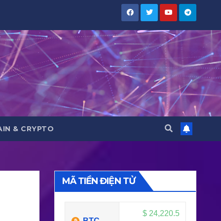
IN & CRYPTO
MÃ TIỀN ĐIỆN TỬ
$
24,220.5
BTC