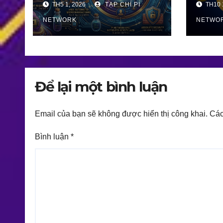
TH5 1, 2026
TẠP CHÍ PI
TH10 
NHẤ
NETWORK
BLO
NETWO
– NG
TRỊ
Để lại một bình luận
Email của bạn sẽ không được hiển thị công khai.
Các
Bình luận
*