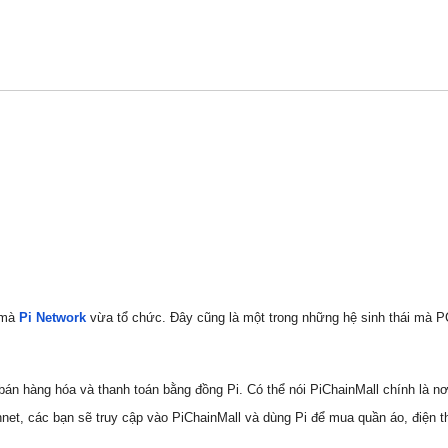
n mà
Pi Network
vừa tổ chức. Đây cũng là một trong những hệ sinh thái mà 
bán hàng hóa và thanh toán bằng đồng Pi. Có thể nói PiChainMall chính là nơ
nnet, các bạn sẽ truy cập vào PiChainMall và dùng Pi để mua quần áo, điện t