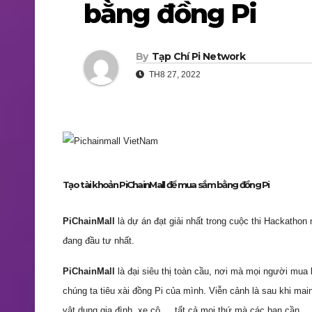
bằng đồng Pi
By
Tạp Chí Pi Network
TH8 27, 2022
Tạo tài khoản PiChainMall để mua sắm bằng đồng Pi
PiChainMall
là dự án đạt giải nhất trong cuộc thi Hackatho
đang đầu tư nhất.
PiChainMall
là đại siêu thị toàn cầu, nơi mà mọi người mua 
chúng ta tiêu xài đồng Pi của mình. Viễn cảnh là sau khi mai
vật dụng gia đình, xe cộ … tất cả mọi thứ mà các bạn cần.