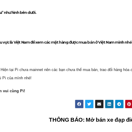
u
” như hình bên dưới.
hu vực là Việt Nam để xem các mặt hàng được mua bán ở Việt Nam mình nhé
. Hiện tại Pi chưa mainnet nên các bạn chưa thể mua bán, trao đổi hàng hóa
i Pi của mình nhé!
m vui cùng Pi!
THÔNG BÁO: Mở bán xe đạp đ