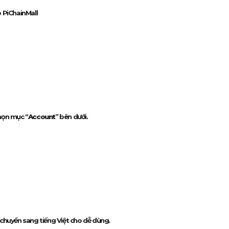
o PiChainMall
chọn mục “
Account
” bên dưới.
ể chuyển sang tiếng Việt cho dễ dùng.