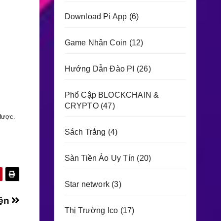
Download Pi App
(6)
Game Nhận Coin
(12)
Hướng Dẫn Đào PI
(26)
Phổ Cập BLOCKCHAIN &
CRYPTO
(47)
 được.
Sách Trắng
(4)
Sàn Tiền Ảo Uy Tín
(20)
Star network
(3)
iện
Thị Trường Ico
(17)