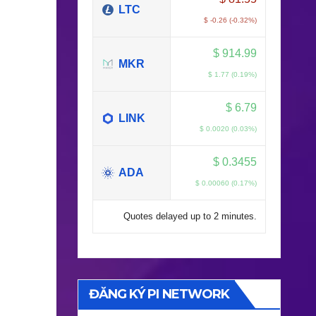
LTC
$ -0.26 (-0.32%)
$
914.99
MKR
$ 1.77 (0.19%)
$
6.79
LINK
$ 0.0020 (0.03%)
$
0.3455
ADA
$ 0.00060 (0.17%)
Quotes delayed up to 2 minutes.
ĐĂNG KÝ PI NETWORK