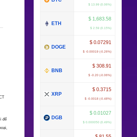
$ 13.99 (0.06%)
$
1,683.58
ETH
$ 2.59 (0.15%)
$
0.07291
DOGE
$ -0.00019 (-0.26%)
$
308.91
BNB
$ -0.20 (-0.06%)
$
0.3715
XRP
PCT
$ -0.0018 (-0.48%)
$
0.01027
DGB
i để
$ 0.000050 (0.49%)
hoại,
$
81.55