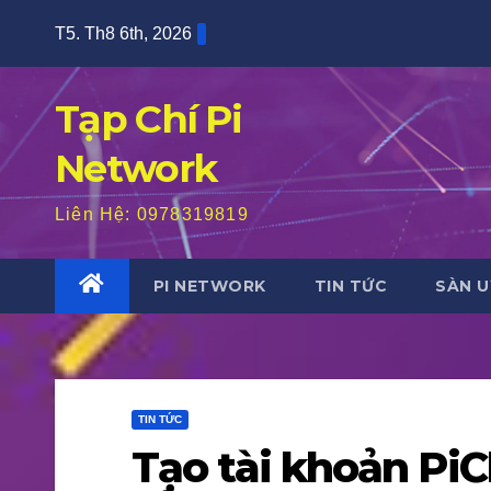
Skip
T5. Th8 6th, 2026
to
content
Tạp Chí Pi
Network
Liên Hệ: 0978319819
PI NETWORK
TIN TỨC
SÀN U
TIN TỨC
Tạo tài khoản Pi