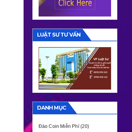
LUẬT SƯ TƯ VẤN
DANH MỤC
Đào Coin Miễn Phí
(20)