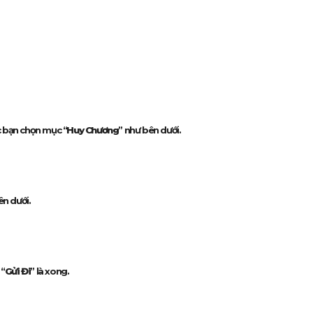
c bạn chọn mục “
Huy Chương
” như bên dưới.
ên dưới.
 “
Gửi Đi
” là xong.