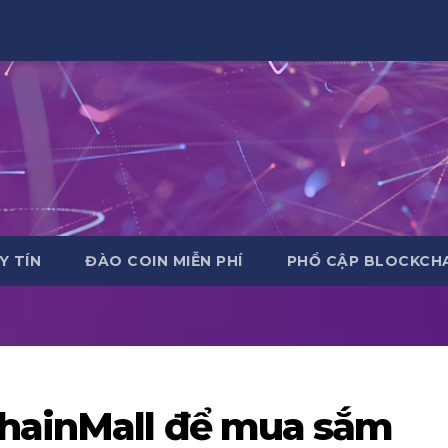
Y TÍN
ĐÀO COIN MIỄN PHÍ
PHỔ CẬP BLOCKCHA
ChainMall để mua sắm