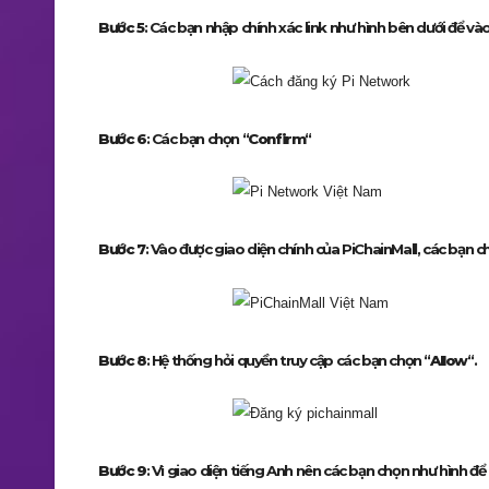
Bước 5
: Các bạn nhập chính xác link như hình bên dưới để và
Bước 6
: Các bạn chọn “
Confirm
“
Bước 7
: Vào được giao diện chính của PiChainMall, các bạn 
Bước 8
: Hệ thống hỏi quyền truy cập các bạn chọn “
Allow
“.
Bước 9
: Vì giao diện tiếng Anh nên các bạn chọn như hình đ