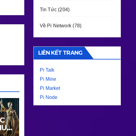
Tin Tức
(204)
Về Pi Network
(78)
LIÊN KẾT TRANG
Pi Talk
Pi Mine
Pi Market
Pi Node
ỤC
HU
36