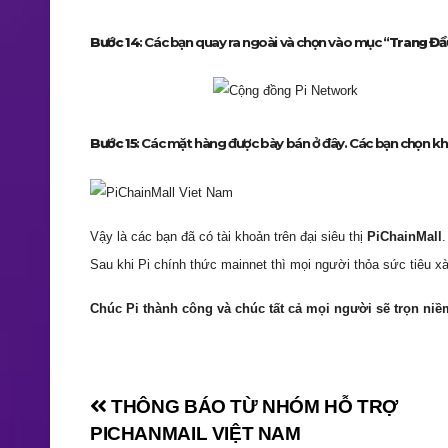
Bước 14
: Các bạn quay ra ngoài và chọn vào mục “
Trang Đầ
Bước 15
: Các mặt hàng được bày bán ở đây. Các bạn chọn k
Vậy là các bạn đã có tài khoản trên đại siêu thị
PiChainMall
Sau khi Pi chính thức mainnet thì mọi người thỏa sức tiêu xà
Chúc Pi thành công và chúc tất cả mọi người sẽ trọn niề
Điều
THÔNG BÁO TỪ NHÓM HỖ TRỢ
PICHANMAIL VIỆT NAM