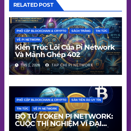
RELATED POST
PHỔ CẬP BLOCKCHAIN & CRYPTO
SÁCH TRẮNG
TIN TỨC
VỀ PI NETWORK
Kiến Trúc Lõi Của Pi Network
Và Mảnh Ghép 402
TH5 1, 2026
TẠP CHÍ PI NETWORK
PHỔ CẬP BLOCKCHAIN & CRYPTO
SÀN TIỀN ẢO UY TÍN
TIN TỨC
VỀ PI NETWORK
BỘ TỨ TOKEN PI NETWORK:
CUỘC THÍ NGHIỆM VĨ ĐẠI
NHẤT VỀ BLOCKCHAIN THẬT