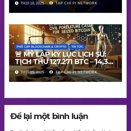
TH10 16, 2025
TẠP CHÍ PI NETWORK
– NGƯỜI THẬT – GIÁ TRỊ
THẬT
PHỔ CẬP BLOCKCHAIN & CRYPTO
TIN TỨC
🚨 MỸ LẬP KỶ LỤC LỊCH SỬ:
TỊCH THU 127.271 BTC – 14,36
TỶ USD – MỞ MÀN “THỜI ĐẠI
TH10 15, 2025
TẠP CHÍ PI NETWORK
PHÁP LÝ BLOCKCHAIN”!
Để lại một bình luận