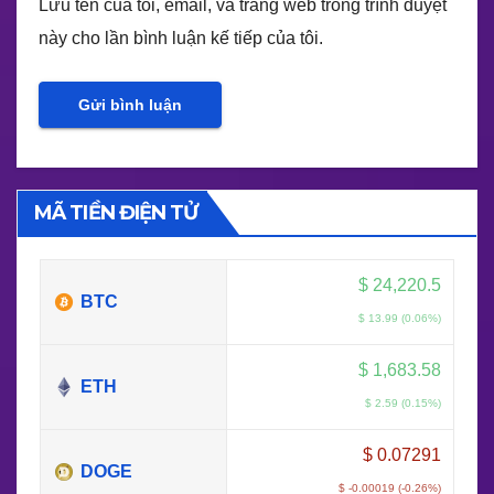
Lưu tên của tôi, email, và trang web trong trình duyệt
này cho lần bình luận kế tiếp của tôi.
MÃ TIỀN ĐIỆN TỬ
$
24,220.5
BTC
$ 13.99 (0.06%)
$
1,683.58
ETH
$ 2.59 (0.15%)
$
0.07291
DOGE
$ -0.00019 (-0.26%)