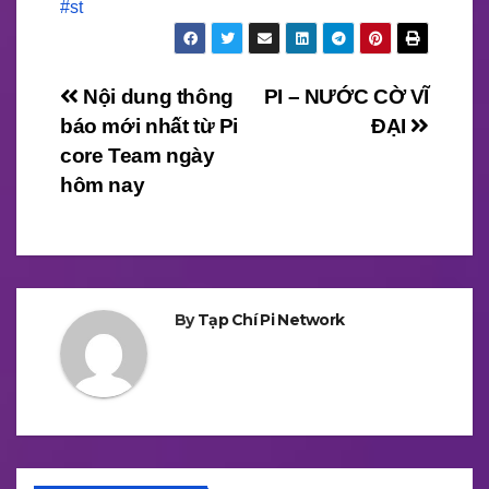
#st
Điều
Nội dung thông
PI – NƯỚC CỜ VĨ
báo mới nhất từ Pi
ĐẠI
hướng
core Team ngày
bài
hôm nay
viết
By
Tạp Chí Pi Network