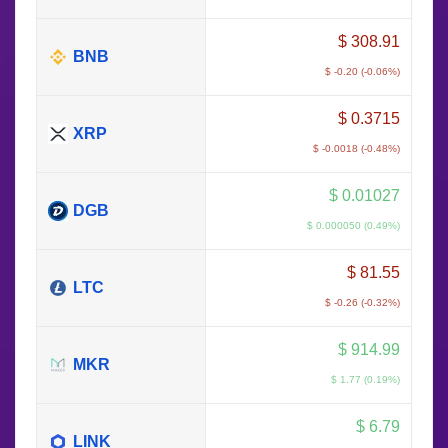
$
308.91
BNB
$ -0.20 (-0.06%)
$
0.3715
XRP
$ -0.0018 (-0.48%)
$
0.01027
DGB
$ 0.000050 (0.49%)
$
81.55
LTC
$ -0.26 (-0.32%)
$
914.99
MKR
$ 1.77 (0.19%)
$
6.79
LINK