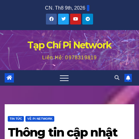
Skip
CN. Th8 9th, 2026
to
content
Tạp Chí Pi Network
Liên Hệ: 0978319819
TIN TỨC
VỀ PI NETWORK
Thông tin cập nhật