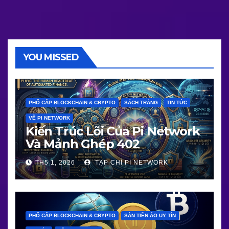
YOU MISSED
PHỔ CẬP BLOCKCHAIN & CRYPTO
SÁCH TRẮNG
TIN TỨC
VỀ PI NETWORK
Kiến Trúc Lõi Của Pi Network
Và Mảnh Ghép 402
TH5 1, 2026
TẠP CHÍ PI NETWORK
PHỔ CẬP BLOCKCHAIN & CRYPTO
SÀN TIỀN ẢO UY TÍN