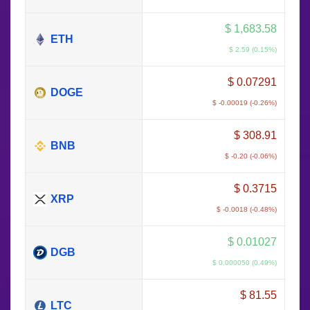
$
1,683.58
ETH
$ 2.59 (0.15%)
$
0.07291
DOGE
$ -0.00019 (-0.26%)
$
308.91
BNB
$ -0.20 (-0.06%)
$
0.3715
XRP
$ -0.0018 (-0.48%)
$
0.01027
DGB
$ 0.000050 (0.49%)
$
81.55
LTC