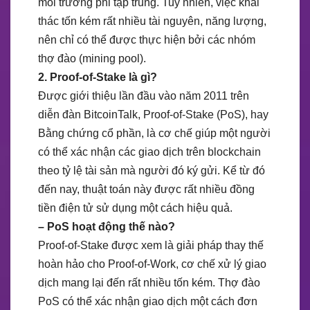
môi trường phi tập trung. Tuy nhiên, việc khai
thác tốn kém rất nhiều tài nguyên, năng lượng,
nên chỉ có thể được thực hiện bởi các nhóm
thợ đào (mining pool).
2. Proof-of-Stake là gì?
Được giới thiệu lần đầu vào năm 2011 trên
diễn đàn BitcoinTalk, Proof-of-Stake (PoS), hay
Bằng chứng cổ phần, là cơ chế giúp một người
có thể xác nhận các giao dịch trên blockchain
theo tỷ lệ tài sản mà người đó ký gửi. Kể từ đó
đến nay, thuật toán này được rất nhiều đồng
tiền điện tử sử dụng một cách hiệu quả.
– PoS hoạt động thế nào?
Proof-of-Stake được xem là giải pháp thay thế
hoàn hảo cho Proof-of-Work, cơ chế xử lý giao
dịch mang lại đến rất nhiều tốn kém. Thợ đào
PoS có thể xác nhận giao dịch một cách đơn