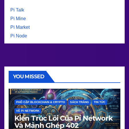
Pi Talk
Pi Mine
Pi Market
Pi Node
YOU MISSED
PHỔ CẬP BLOCKCHAIN & CRYPTO
SÁCH TRẮNG
TIN TỨC
VỀ PI NETWORK
Kiến Trúc Lõi Của Pi Network
Và Mảnh Ghép 402