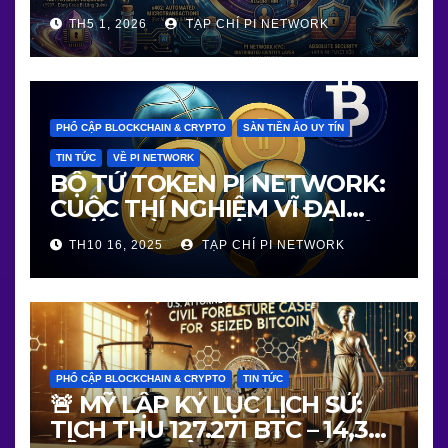
TH5 1, 2026
TẠP CHÍ PI NETWORK
PHỔ CẬP BLOCKCHAIN & CRYPTO
SÀN TIỀN ẢO UY TÍN
TIN TỨC
VỀ PI NETWORK
BỘ TỨ TOKEN PI NETWORK:
CUỘC THÍ NGHIỆM VĨ ĐẠI
NHẤT VỀ BLOCKCHAIN THẬT
TH10 16, 2025
TẠP CHÍ PI NETWORK
– NGƯỜI THẬT – GIÁ TRỊ
THẬT
PHỔ CẬP BLOCKCHAIN & CRYPTO
TIN TỨC
🚨 MỸ LẬP KỶ LỤC LỊCH SỬ:
TỊCH THU 127.271 BTC – 14,36