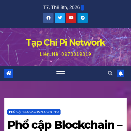
Skip
T7. Th8 8th, 2026
to
content
Tạp Chí Pi Network
Liên Hệ: 0978319819
PHỔ CẬP BLOCKCHAIN & CRYPTO
Phổ cập Blockchain –