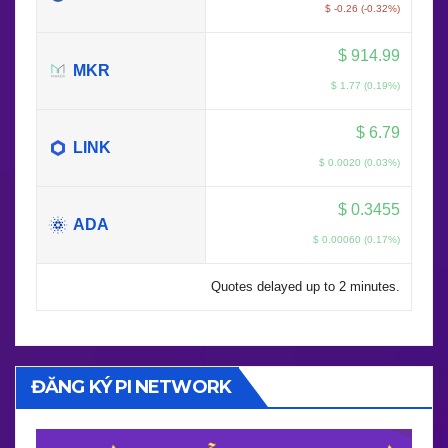
$ -0.26 (-0.32%)
$
914.99
MKR
$ 1.77 (0.19%)
$
6.79
LINK
$ 0.0020 (0.03%)
$
0.3455
ADA
$ 0.00060 (0.17%)
Quotes delayed up to 2 minutes.
ĐĂNG KÝ PI NETWORK