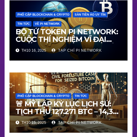
PHỔ CẬP BLOCKCHAIN & CRYPTO
SÀN TIỀN ẢO UY TÍN
TIN TỨC
VỀ PI NETWORK
BỘ TỨ TOKEN PI NETWORK:
CUỘC THÍ NGHIỆM VĨ ĐẠI
NHẤT VỀ BLOCKCHAIN THẬT
TH10 16, 2025
TẠP CHÍ PI NETWORK
– NGƯỜI THẬT – GIÁ TRỊ
THẬT
PHỔ CẬP BLOCKCHAIN & CRYPTO
TIN TỨC
🚨 MỸ LẬP KỶ LỤC LỊCH SỬ:
TỊCH THU 127.271 BTC – 14,36
TỶ USD – MỞ MÀN “THỜI ĐẠI
TH10 15, 2025
TẠP CHÍ PI NETWORK
PHÁP LÝ BLOCKCHAIN”!