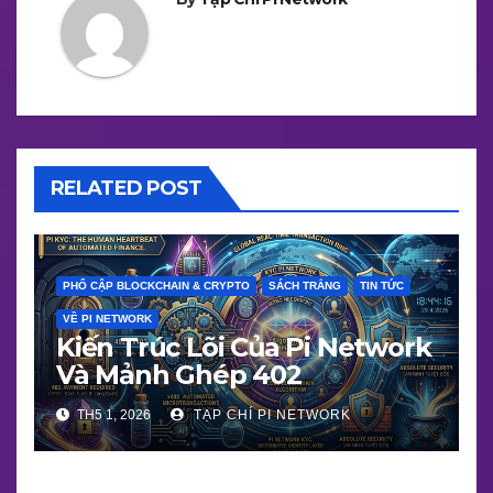
RELATED POST
PHỔ CẬP BLOCKCHAIN & CRYPTO
SÁCH TRẮNG
TIN TỨC
VỀ PI NETWORK
Kiến Trúc Lõi Của Pi Network
Và Mảnh Ghép 402
TH5 1, 2026
TẠP CHÍ PI NETWORK