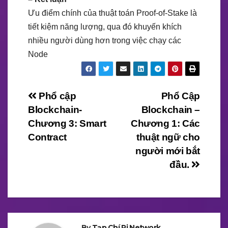
Ưu điểm chính của thuật toán Proof-of-Stake là
tiết kiệm năng lượng, qua đó khuyến khích
nhiều người dùng hơn trong việc chạy các
Node
Điều
Phổ cập
Phổ Cập
Blockchain-
Blockchain –
hướng
Chương 3: Smart
Chương 1: Các
bài
Contract
thuật ngữ cho
người mới bắt
viết
đầu.
By
Tạp Chí Pi Network