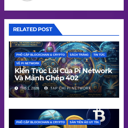
RELATED POST
PHỔ CẬP BLOCKCHAIN & CRYPTO
SÁCH TRẮNG
TIN TỨC
VỀ PI NETWORK
Kiến Trúc Lõi Của Pi Network
Và Mảnh Ghép 402
TH5 1, 2026
TẠP CHÍ PI NETWORK
PHỔ CẬP BLOCKCHAIN & CRYPTO
SÀN TIỀN ẢO UY TÍN