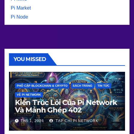
Pi Market
Pi Node
YOU MISSED
PHỔ CẬP BLOCKCHAIN & CRYPTO
SÁCH TRẮNG
TIN TỨC
VỀ PI NETWORK
Kiến Trúc Lõi Của Pi Network
Và Mảnh Ghép 402
TH5 1, 2026
TẠP CHÍ PI NETWORK