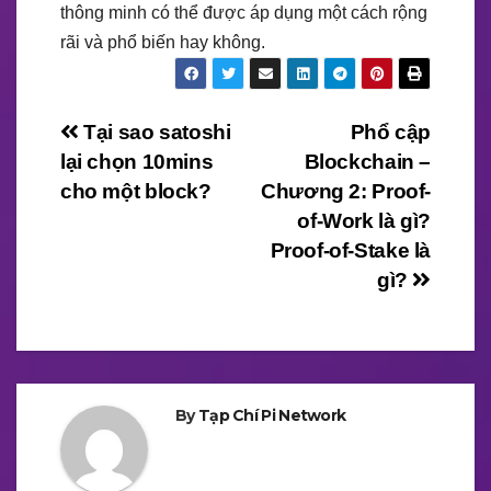
thông minh có thể được áp dụng một cách rộng
rãi và phổ biến hay không.
Điều
Tại sao satoshi
Phổ cập
lại chọn 10mins
Blockchain –
hướng
cho một block?
Chương 2: Proof-
bài
of-Work là gì?
Proof-of-Stake là
viết
gì?
By
Tạp Chí Pi Network