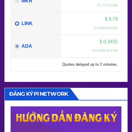
MKR
$ 1.77 (0.19%)
$
6.79
LINK
$ 0.0020 (0.03%)
$
0.3455
ADA
$ 0.00060 (0.17%)
Quotes delayed up to 2 minutes.
ĐĂNG KÝ PI NETWORK