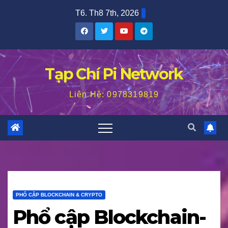
Skip
T6. Th8 7th, 2026
to
content
Tạp Chí Pi Network
Liên Hệ: 0978319819
PHỔ CẬP BLOCKCHAIN & CRYPTO
Phổ cập Blockchain-