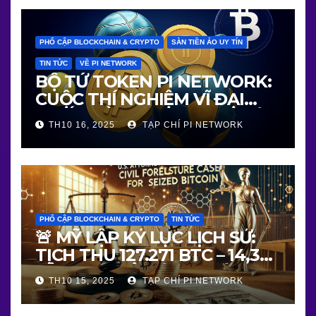
PHỔ CẬP BLOCKCHAIN & CRYPTO
SÀN TIỀN ẢO UY TÍN
TIN TỨC
VỀ PI NETWORK
BỘ TỨ TOKEN PI NETWORK:
CUỘC THÍ NGHIỆM VĨ ĐẠI
NHẤT VỀ BLOCKCHAIN THẬT
TH10 16, 2025
TẠP CHÍ PI NETWORK
– NGƯỜI THẬT – GIÁ TRỊ
THẬT
PHỔ CẬP BLOCKCHAIN & CRYPTO
TIN TỨC
🚨 MỸ LẬP KỶ LỤC LỊCH SỬ:
TỊCH THU 127.271 BTC – 14,36
TỶ USD – MỞ MÀN “THỜI ĐẠI
TH10 15, 2025
TẠP CHÍ PI NETWORK
PHÁP LÝ BLOCKCHAIN”!