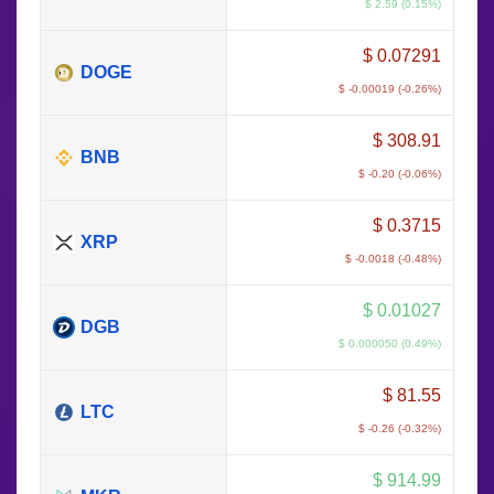
$ 2.59 (0.15%)
$
0.07291
DOGE
$ -0.00019 (-0.26%)
$
308.91
BNB
$ -0.20 (-0.06%)
$
0.3715
XRP
$ -0.0018 (-0.48%)
$
0.01027
DGB
$ 0.000050 (0.49%)
$
81.55
LTC
$ -0.26 (-0.32%)
$
914.99