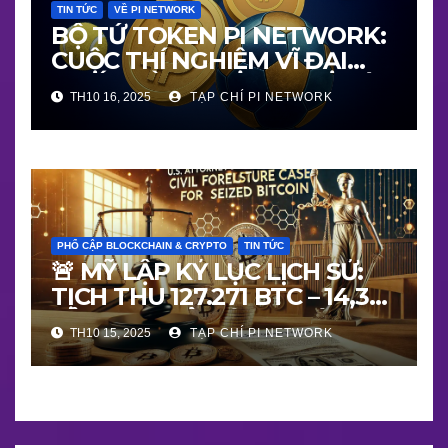
TIN TỨC
VỀ PI NETWORK
BỘ TỨ TOKEN PI NETWORK:
CUỘC THÍ NGHIỆM VĨ ĐẠI
NHẤT VỀ BLOCKCHAIN THẬT
TH10 16, 2025
TẠP CHÍ PI NETWORK
– NGƯỜI THẬT – GIÁ TRỊ
THẬT
PHỔ CẬP BLOCKCHAIN & CRYPTO
TIN TỨC
🚨 MỸ LẬP KỶ LỤC LỊCH SỬ:
TỊCH THU 127.271 BTC – 14,36
TỶ USD – MỞ MÀN “THỜI ĐẠI
TH10 15, 2025
TẠP CHÍ PI NETWORK
PHÁP LÝ BLOCKCHAIN”!